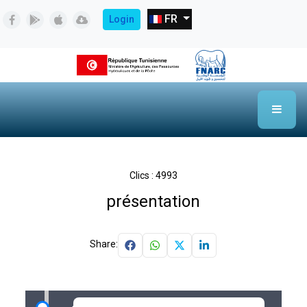
Sélectionnez votre langue
FR
Login
Clics : 4993
présentation
Share: