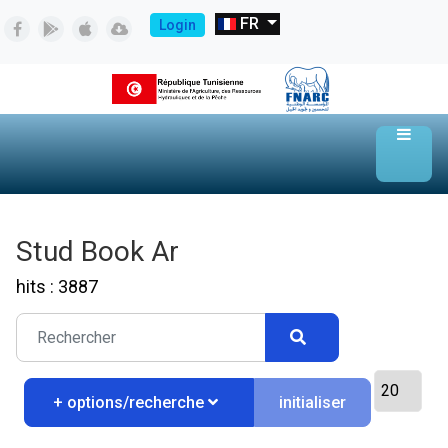
FR
Login
Stud Book Ar
hits : 3887
initialiser
+ options/recherche