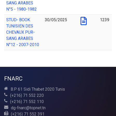
SANG ARABES
N°5 - 1980-1982
STUD- BOOK
30/05/2025
1239
TUNISIEN DES
CHEVAUX PUR-
SANG ARABES
N°12 - 2007-2010
FNARC
B.P 61 Sidi Thabet 2020 Tunis
(+216) 71 552 220
(+216) 71 552 110
dg-fnarc@topnet.tn
(+216) 71 552 391