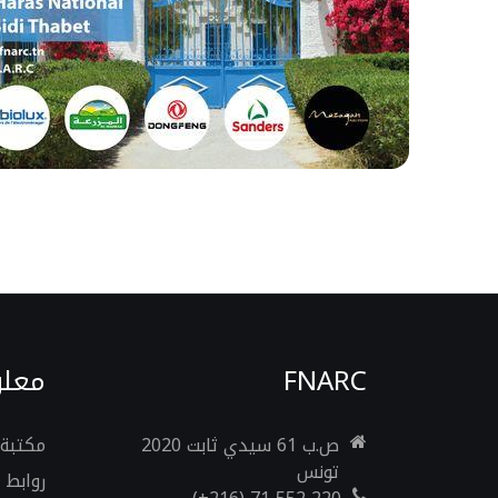
FNARC
معلو
ص.ب 61 سيدي ثابت 2020
مكتبة 
تونس
روابط 