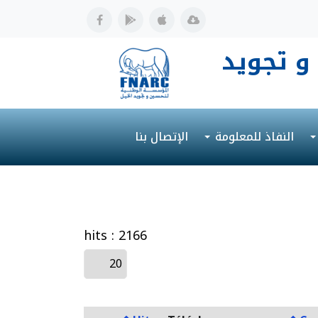
و تجويد
النفاذ للمعلومة
الإتصال بنا
hits : 2166