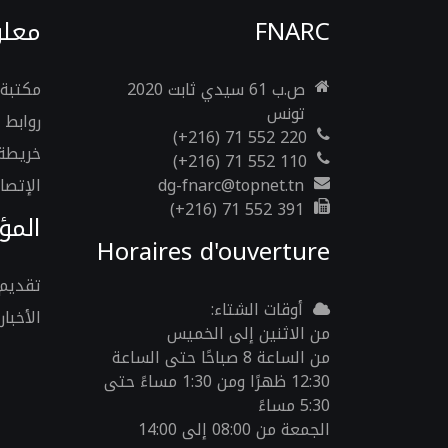
FNARC
معلو
ص.ب 61 سيدي ثابت 2020
مكتبة 
تونس
روابط 
(+216) 71 552 220
خريطة 
(+216) 71 552 110
dg-fnarc@topnet.tn
الإتصال
(+216) 71 552 391
الم
Horaires d'ouverture
تقديم
أوقات الشتاء:
الأخبار
من الاثنين إلى الخميس
من الساعة 8 صباحًا حتى الساعة
12:30 ظهرًا ومن 1:30 مساءً حتى
5:30 مساءً
الجمعة من 08:00 إلى 14:00